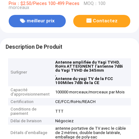
Prix：$2.50/Pieces 100-499 Pieces
MOQ：100
morceaux
meilleur prix
Contactez
Description De Produit
,
Antenne amplifiée du Yagi TVHD
RoHs ATTEIGNENT l'antenne 7dBi
du Yagi TVHD de 345mm
Surligner
,
Antenne du yagi TV de la FCC
100Miles 7dBi de la CE
Capacité
100000 morceaux/morceaux par Mois
d'approvisionnement
Certification
CE/FCC/RoHs/REACH
Conditions de
TTT
paiement
Délai de livraison
Négociez
antenne portative de TV avec le câble
Détails d'emballage
de 2 mètres, double bande latérale,
emballage de poly-sac