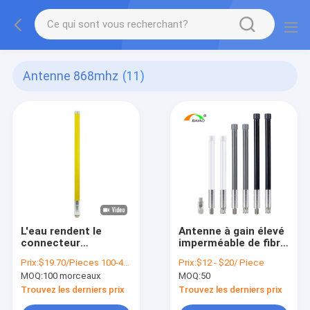
Antenne 868mhz
(11)
L'eau rendent le
Antenne à gain élevé
connecteur
imperméable de fibre
directionnel
de verre, 10dBi
Prix:
$19.70/Pieces 100-499 Pieces
Prix:
$12 - $20/ Piece
résistant de la fibre
antenne de carte
MOQ:
100 morceaux
MOQ:
50
de verre UHK de
PCB de 868
l'antenne 868mhz
mégahertz
Trouvez les derniers prix
Trouvez les derniers prix