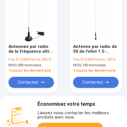
Antennes par radio
Antenne par radio de
de la fréquence ultra-
50 de l'ohm 1.5-
haute 915mhz de Cb
2.5dBi Cb de long
Prix:
$12.00/Pieces 300-999 Pieces
Prix:
$12.00/Pieces 100-999 Pieces
à gain élevé
terme antenne
MOQ:
300 morceaux
MOQ:
100 morceaux
magnétiques forts à
directrice de 915
gain élevé d'antenne
mégahertz
Trouvez les derniers prix
Trouvez les derniers prix
Contactez
Contactez
Économisez votre temps
Laissez-nous contacter les meilleurs
produits avec vous.