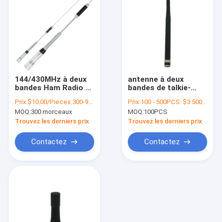
144/430MHz à deux
antenne à deux
bandes Ham Radio Hf
bandes de talkie-
Mobile Antennas
walkie d'antenne de
Prix:
$10.00/Pieces 300-999 Pieces
Prix:
100 - 500PCS: $3 500-1000PCS: $ 2.5 1000-3000PCS:$2 >3000PCS $1.5
50Ohm
fréquence ultra-
MOQ:
300 morceaux
MOQ:
100PCS
haute de VHF de
50Ohm 2-5dBi pour la
Trouvez les derniers prix
Trouvez les derniers prix
radio tenue dans la
main
Contactez
Contactez
Maison
Produits
Vidéos