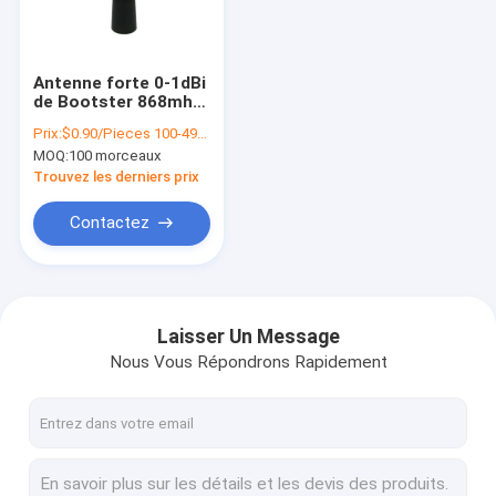
VR Show
Au sujet de nous
Antenne forte 0-1dBi
de Bootster 868mhz
Visite d'usine
de talkie-walkie de
Prix:
$0.90/Pieces 100-499 Pieces
signal à gain élevé
MOQ:
100 morceaux
Contrôle de qualité
Trouvez les derniers prix
Contactez-nous
Contactez
Nouvelles
Cas
Laisser Un Message
Nous Vous Répondrons Rapidement
VR Show
Antenne de Digital TVHD