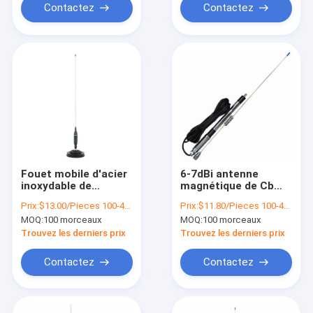
Contactez
Contactez
Fouet mobile d'acier
6-7dBi antenne
inoxydable de
magnétique de Cb
l'antenne 868mhz de
d'antenne de la
Prix:
$13.00/Pieces 100-499 Pieces
Prix:
$11.80/Pieces 100-499 Pieces
CB extérieurs de
voiture 915mhz
MOQ:
100 morceaux
MOQ:
100 morceaux
cuivre purs d'élément
868mhz pour
l'environnement dur
Trouvez les derniers prix
Trouvez les derniers prix
de radio de ressort
Contactez
Contactez