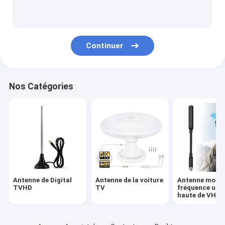
Antenne de la voiture TV
Antenne mobile de fréquence ultra-haute de VHF
Continuer
Antenne d'autoradio de CB
antenne de 4G 5G LTE
Nos Catégories
Antenne combinée
VHF Marine Antenna
antenne 868mhz
Antenne extérieure de Yagi
Antenne de Digital
Antenne de la voiture
Antenne mobil
Antenne de Wifi de long terme
TVHD
TV
fréquence ultr
haute de VHF
Antenne amplifiée de TV