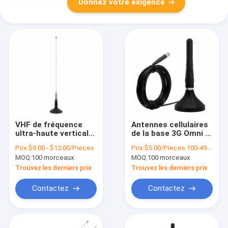
Donnez votre exigence
VHF de fréquence
Antennes cellulaires
ultra-haute vertical
de la base 3G Omni 2-
de l'antenne par
3dBi 4G LTE
Prix:
$8.00 - $12.00/Pieces
Prix:
$5.00/Pieces 100-499 Pieces
radio 2-3dBi de Cb de
d'antenne portative
MOQ:
100 morceaux
MOQ:
100 morceaux
camion du marché
de modem d'OEM
des accessoires
Trouvez les derniers prix
Trouvez les derniers prix
300W
Contactez
Contactez