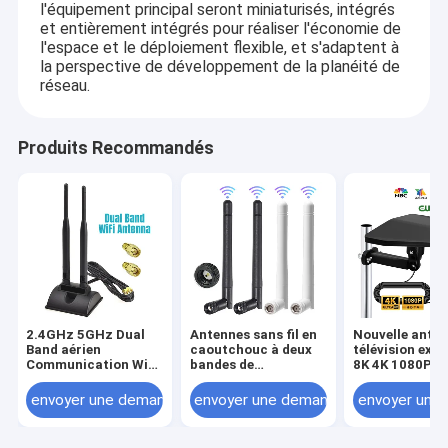
l'équipement principal seront miniaturisés, intégrés
et entièrement intégrés pour réaliser l'économie de
l'espace et le déploiement flexible, et s'adaptent à
la perspective de développement de la planéité de
réseau.
Produits Recommandés
2.4GHz 5GHz Dual
Antennes sans fil en
Nouvelle anten
Band aérien
caoutchouc à deux
télévision exté
Communication WiFi
bandes de
8K 4K 1080P P
sans fil Antenne SMA
communication de
en charge la p
Base magnétique
l'antenne 2.4GHz
de 160 miles A
envoyer une demande
envoyer une demande
envoyer une
pour carte réseau
5.8GHz de wifi avec
de télévision
PCI-E Adaptateur
l'antenne masculine
numérique pou
USB routeur
à angle droit de 3dBi
Smart TV Cha