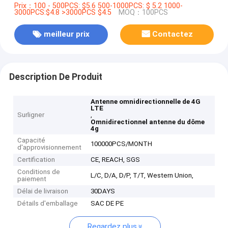
Prix：100 - 500PCS: $5.6 500-1000PCS: $ 5.2 1000-
3000PCS:$4.8 >3000PCS $4.5
MOQ：100PCS
meilleur prix
Contactez
Description De Produit
Antenne omnidirectionnelle de 4G
LTE
Surligner
,
Omnidirectionnel antenne du dôme
4g
Capacité
100000PCS/MONTH
d'approvisionnement
Certification
CE, REACH, SGS
Conditions de
L/C, D/A, D/P, T/T, Western Union,
paiement
Délai de livraison
30DAYS
Détails d'emballage
SAC DE PE
Regardez plus