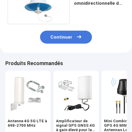
omnidirectionnelle du
dôme 4G LTE
Continuer
Produits Recommandés
Antenne 4G 5G LTE à
Amplificateur de
Mini Combinat
698-2700 MHz
signal GPS GNSS 4G
GPS 4G MIMO 
à gain élevé pour la
Antennas Lon