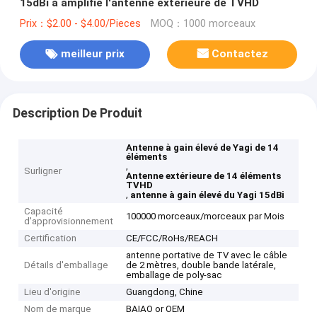
15dBi a amplifié l'antenne extérieure de TVHD
Prix：$2.00 - $4.00/Pieces
MOQ：1000 morceaux
meilleur prix
Contactez
Description De Produit
Antenne à gain élevé de Yagi de 14
éléments
,
Surligner
Antenne extérieure de 14 éléments
TVHD
,
antenne à gain élevé du Yagi 15dBi
Capacité
100000 morceaux/morceaux par Mois
d'approvisionnement
Certification
CE/FCC/RoHs/REACH
antenne portative de TV avec le câble
Détails d'emballage
de 2 mètres, double bande latérale,
emballage de poly-sac
Lieu d'origine
Guangdong, Chine
Nom de marque
BAIAO or OEM