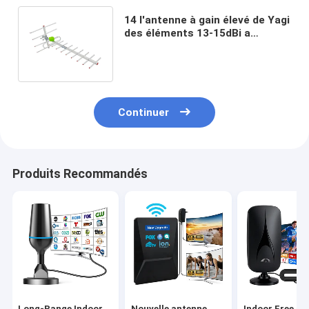
14 l'antenne à gain élevé de Yagi
des éléments 13-15dBi a
amplifié l'antenne extérieure de
TVHD
Continuer
Produits Recommandés
Long-Range Indoor
Nouvelle antenne
Indoor Free 4