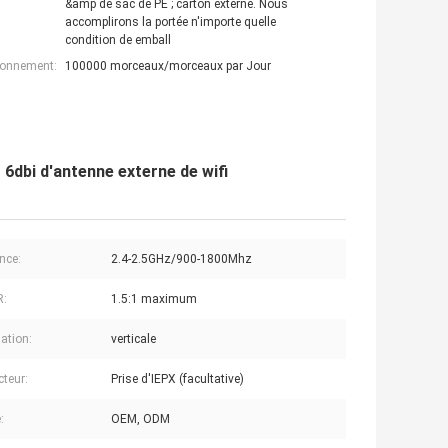
&amp de sac de PE ; carton externe. Nous
accomplirons la portée n'importe quelle
condition de emball
ionnement:
100000 morceaux/morceaux par Jour
6dbi d'antenne externe de wifi
nce:
2.4-2.5GHz/900-1800Mhz
R:
1.5:1 maximum
sation:
verticale
teur:
Prise d'IEPX (facultative)
:
OEM, ODM