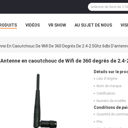
RODUITS
VIDÉOS
VR SHOW
AU SUJET DE NOUS
VIS
CAS
EXPOSITION DE VR
ne En Caoutchouc De Wifi De 360 Degrés De 2.4-2.5Ghz 6dbi D'antenne
Antenne en caoutchouc de Wifi de 360 degrés de 2.4-2
Détails sur le prod
Lieu d'origine:
Nom de marque:
Certification:
Numéro de modèle:
Conditions de pai
Quantité de comma
Prix: