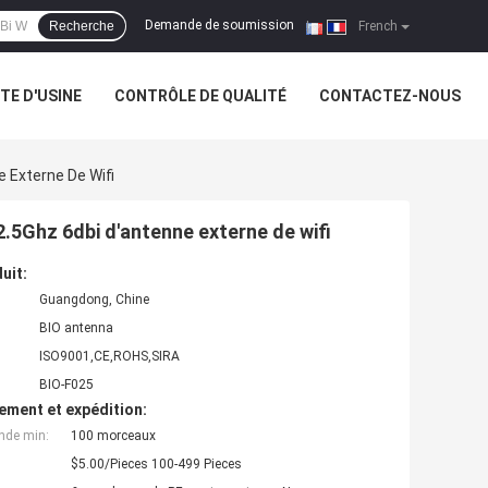
Demande de soumission
Recherche
|
French
ITE D'USINE
CONTRÔLE DE QUALITÉ
CONTACTEZ-NOUS
 Externe De Wifi
.5Ghz 6dbi d'antenne externe de wifi
uit:
Guangdong, Chine
BIO antenna
ISO9001,CE,ROHS,SIRA
BIO-F025
ement et expédition:
nde min:
100 morceaux
$5.00/Pieces 100-499 Pieces