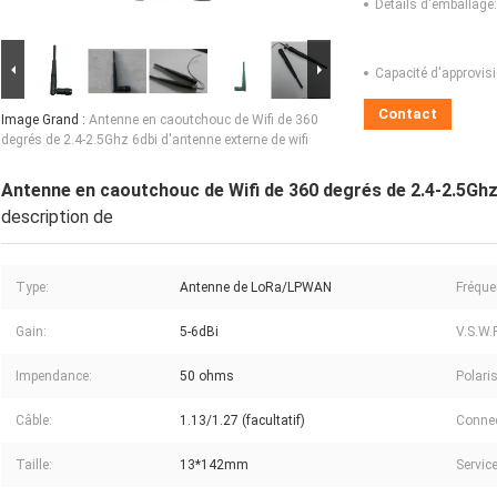
Détails d'emballage:
Capacité d'approvis
Contact
Image Grand :
Antenne en caoutchouc de Wifi de 360
degrés de 2.4-2.5Ghz 6dbi d'antenne externe de wifi
Antenne en caoutchouc de Wifi de 360 degrés de 2.4-2.5Ghz 
description de
Type:
Antenne de LoRa/LPWAN
Fréque
Gain:
5-6dBi
V.S.W.
Impendance:
50 ohms
Polari
Câble:
1.13/1.27 (facultatif)
Connec
Taille:
13*142mm
Service