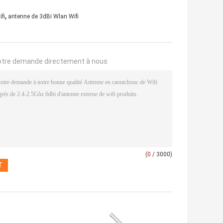
,
fi
antenne de 3dBi Wlan Wifi
otre demande directement à nous
(
0
/ 3000)