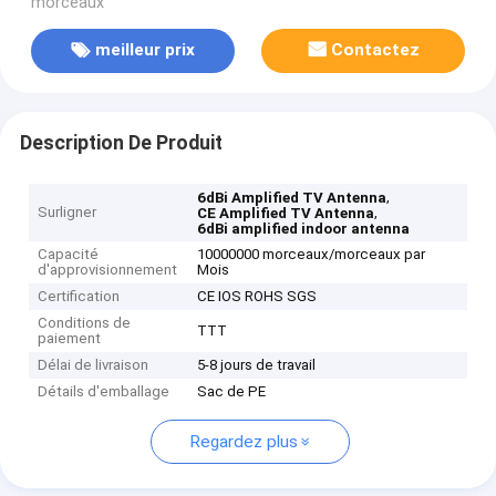
morceaux
meilleur prix
Contactez
Description De Produit
,
6dBi Amplified TV Antenna
Surligner
,
CE Amplified TV Antenna
6dBi amplified indoor antenna
Capacité
10000000 morceaux/morceaux par
d'approvisionnement
Mois
Certification
CE IOS ROHS SGS
Conditions de
TTT
paiement
Délai de livraison
5-8 jours de travail
Détails d'emballage
Sac de PE
Regardez plus