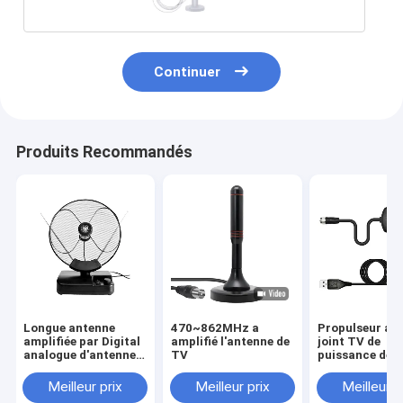
Continuer
Produits Recommandés
Longue antenne
470~862MHz a
Propulseur aér
amplifiée par Digital
amplifié l'antenne de
joint TV de
analogue d'antenne
TV
puissance de 
du terme 50ohm 5-
d'amplificateu
28dBi TV avec le
signal de Baia
Meilleur prix
Meilleur prix
Meilleur p
propulseur
15/25dBi Digit