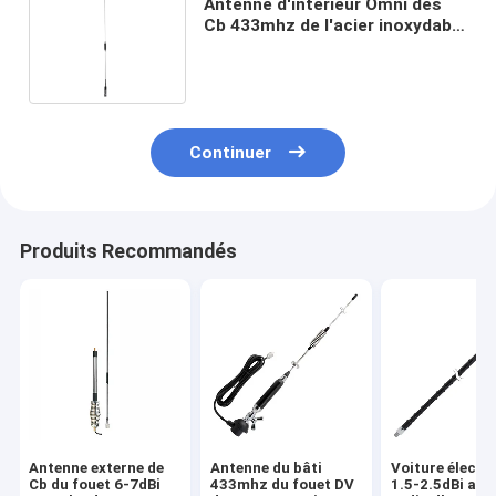
Antenne d'intérieur Omni des
Cb 433mhz de l'acier inoxydable
3.0/5.5dBi AM Fm directionnel
Continuer
Produits Recommandés
Antenne externe de
Antenne du bâti
Voiture électr
Cb du fouet 6-7dBi
433mhz du fouet DV
1.5-2.5dBi aér