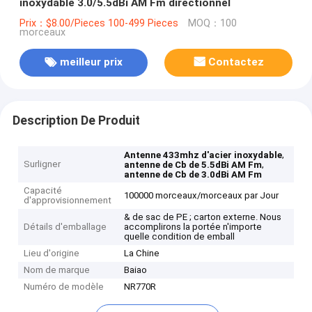
inoxydable 3.0/5.5dBi AM Fm directionnel
Prix：$8.00/Pieces 100-499 Pieces
MOQ：100
morceaux
meilleur prix
Contactez
Description De Produit
,
Antenne 433mhz d'acier inoxydable
Surligner
,
antenne de Cb de 5.5dBi AM Fm
antenne de Cb de 3.0dBi AM Fm
Capacité
100000 morceaux/morceaux par Jour
d'approvisionnement
& de sac de PE ; carton externe. Nous
Détails d'emballage
accomplirons la portée n'importe
quelle condition de emball
Lieu d'origine
La Chine
Nom de marque
Baiao
Numéro de modèle
NR770R