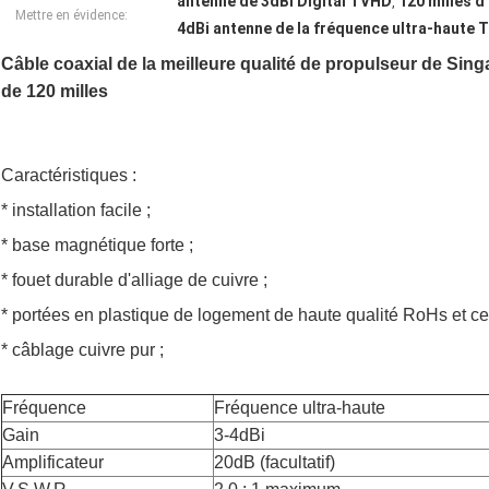
antenne de 3dBi Digital TVHD
120 milles d
,
Mettre en évidence:
4dBi antenne de la fréquence ultra-haute
Câble coaxial de la meilleure qualité de propulseur de Sing
de 120 milles
Caractéristiques :
* installation facile ;
* base magnétique forte ;
* fouet durable d'alliage de cuivre ;
* portées en plastique de logement de haute qualité RoHs et ce
* câblage cuivre pur ;
Fréquence
Fréquence ultra-haute
Gain
3-4dBi
Amplificateur
20dB (facultatif)