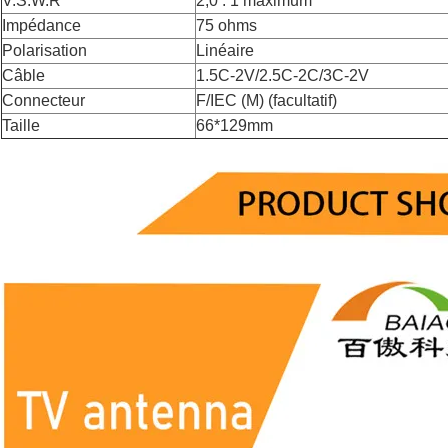
V.S.W.R
2,0 : 1 maximum
Impédance
75 ohms
Polarisation
Linéaire
Câble
1.5C-2V/2.5C-2C/3C-2V
Connecteur
F/IEC (M) (facultatif)
Taille
66*129mm