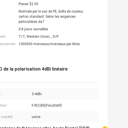
Pieces $2.50
Normale par le sac de PE, boîte de couleur,
carton standard. Selon les exigences
particulières de l'
5-8 jours ouvrables
ent:
T/T, Western Union, , D/P
ionnement:
1000000 morceaux/morceaux par Mois
 de la polarisation 4dBi linéaire
:
3-4dBi
teur:
F/IEC(M)(Facultatif)
 société:
usine