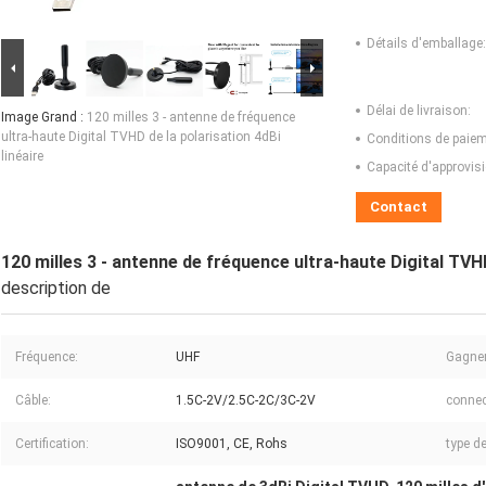
Détails d'emballage:
Délai de livraison:
Image Grand :
120 milles 3 - antenne de fréquence
ultra-haute Digital TVHD de la polarisation 4dBi
Conditions de paiem
linéaire
Capacité d'approvis
Contact
120 milles 3 - antenne de fréquence ultra-haute Digital TVHD
description de
Fréquence:
UHF
Gagner
Câble:
1.5C-2V/2.5C-2C/3C-2V
connec
Certification:
ISO9001, CE, Rohs
type de