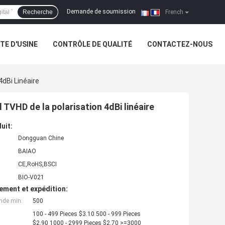
Demande de soumission
Recherche
|
French
ITE D'USINE
CONTRÔLE DE QUALITÉ
CONTACTEZ-NOUS
4dBi Linéaire
 TVHD de la polarisation 4dBi linéaire
uit:
Dongguan Chine
BAIAO
CE,RoHS,BSCI
BIO-V021
ement et expédition:
nde min:
500
100 - 499 Pieces $3.10 500 - 999 Pieces
$2.90 1000 - 2999 Pieces $2.70 >=3000