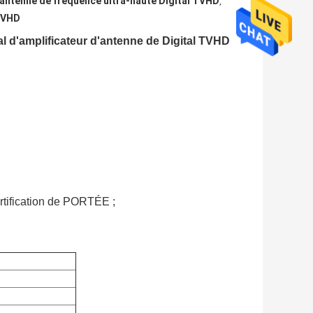
'antenne de fréquence ultra-haute Digital TVHD
,
 TVHD
al d'amplificateur d'antenne de Digital TVHD
rtification de PORTÉE ;