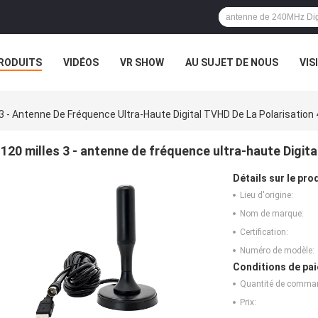
RODUITS
VIDÉOS
VR SHOW
AU SUJET DE NOUS
VIS
CAS
EXPOSITION DE VR
 3 - Antenne De Fréquence Ultra-Haute Digital TVHD De La Polarisation 
120 milles 3 - antenne de fréquence ultra-haute Digital
Détails sur le prod
Lieu d'origine:
Nom de marque:
Certification:
Numéro de modèle:
Conditions de pai
Quantité de comma
Prix: