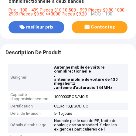
omnidirectionnelle à deux bandes
Prix：100 - 499 Pieces $10.10 500 - 999 Pieces $9.80 1000 -
2999 Pieces $9.50 >=3000 Pieces $9.20
MOQ：100
meilleur prix
Contactez
Description De Produit
Antenne mobile de voiture
omnidirectionnelle
,
Surligner
antenne mobile de voiture de 430
mégahertz
,
antenne d'autoradio 144MHz
Capacité
1000000PCS/MOIS
d'approvisionnement
Certification
CE,RoHS,BSCI,FCC
Délai de livraison
5- 15 jours
Normale par le sac de PE, boîte de
Détails d'emballage
couleur, carton standard. Selon les
exigences particulières de l'