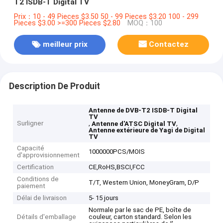
T2 ISDB-T Digital TV
Prix：10 - 49 Pieces $3.50 50 - 99 Pieces $3.20 100 - 299
Pieces $3.00 >=300 Pieces $2.80
MOQ：100
meilleur prix
Contactez
Description De Produit
Antenne de DVB-T2 ISDB-T Digital
TV
Surligner
,
,
Antenne d'ATSC Digital TV
Antenne extérieure de Yagi de Digital
TV
Capacité
1000000PCS/MOIS
d'approvisionnement
Certification
CE,RoHS,BSCI,FCC
Conditions de
T/T, Western Union, MoneyGram, D/P
paiement
Délai de livraison
5- 15 jours
Normale par le sac de PE, boîte de
Détails d'emballage
couleur, carton standard. Selon les