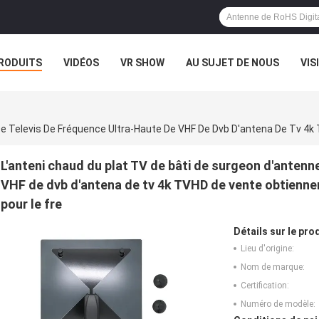
RODUITS
VIDÉOS
VR SHOW
AU SUJET DE NOUS
VIS
CAS
EXPOSITION DE VR
L'anteni chaud du plat TV de bâti de surgeon d'antenn
VHF de dvb d'antena de tv 4k TVHD de vente obtiennen
pour le fre
Détails sur le prod
Lieu d'origine:
Nom de marque:
Certification:
Numéro de modèle: