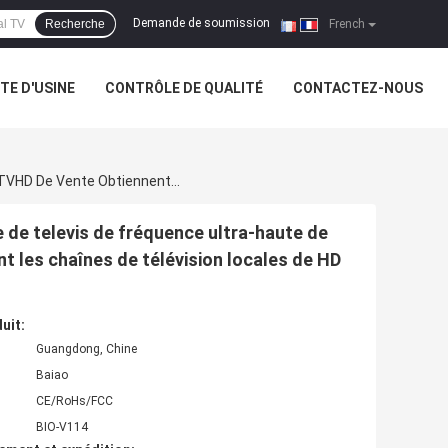
Demande de soumission
Recherche
|
French
ITE D'USINE
CONTRÔLE DE QUALITÉ
CONTACTEZ-NOUS
L'anteni Chaud Du Plat TV De Bâti De Surgeon D'antenne De Televis De Fréquence Ultra-Haute De VHF De Dvb D'antena De Tv 4k TVHD De Vente Obtiennent Les Chaînes De Télévision Locales De HD Pour Le Fre
e de televis de fréquence ultra-haute de
t les chaînes de télévision locales de HD
uit:
Guangdong, Chine
Baiao
CE/RoHs/FCC
BIO-V114