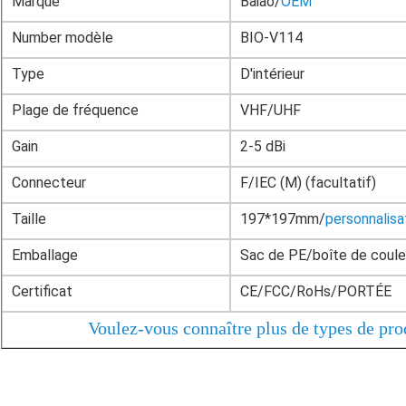
Marque
Baiao/
OEM
Number modèle
BIO-V114
Type
D'intérieur
Plage de fréquence
VHF/UHF
Gain
2-5 dBi
Connecteur
F/IEC (M) (facultatif)
Taille
197*197mm/
personnalisa
Emballage
Sac de PE/boîte de coule
Certificat
CE/FCC/RoHs/PORTÉE
Voulez-vous connaître plus de types de prod