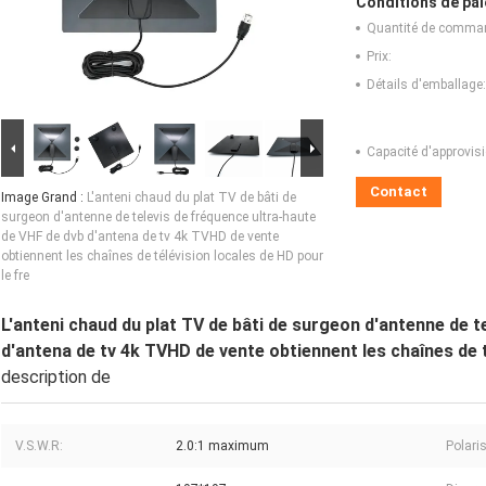
Conditions de pai
Quantité de comma
Prix:
Détails d'emballage:
Capacité d'approvis
Contact
Image Grand :
L'anteni chaud du plat TV de bâti de
surgeon d'antenne de televis de fréquence ultra-haute
de VHF de dvb d'antena de tv 4k TVHD de vente
obtiennent les chaînes de télévision locales de HD pour
le fre
L'anteni chaud du plat TV de bâti de surgeon d'antenne de t
d'antena de tv 4k TVHD de vente obtiennent les chaînes de t
description de
V.S.W.R:
2.0:1 maximum
Polari