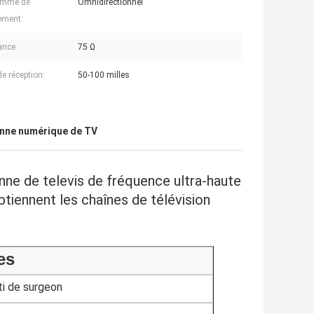
amme de
Omnidirectionnel
ement:
ance:
75 Ω
de réception:
50-100 milles
nne numérique de TV
enne de televis de fréquence ultra-haute
iennent les chaînes de télévision
es
ti de surgeon