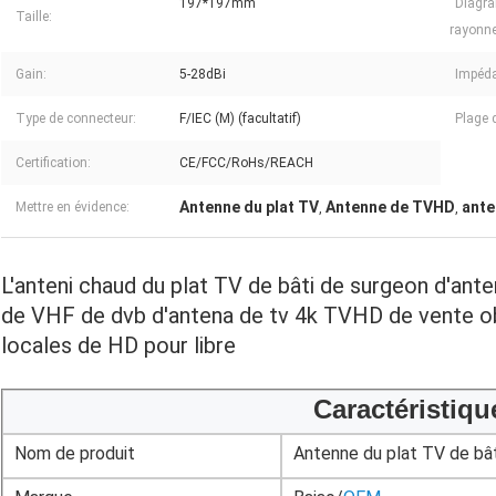
197*197mm
Diagr
Taille:
rayonn
Gain:
5-28dBi
Impéd
Type de connecteur:
F/IEC (M) (facultatif)
Plage 
Certification:
CE/FCC/RoHs/REACH
Antenne du plat TV
Antenne de TVHD
ante
Mettre en évidence:
,
,
L'anteni chaud du plat TV de bâti de surgeon d'ant
de VHF de dvb d'antena de tv 4k TVHD de vente obt
locales de HD pour libre
Caractéristiqu
Nom de produit
Antenne du plat TV de bâ