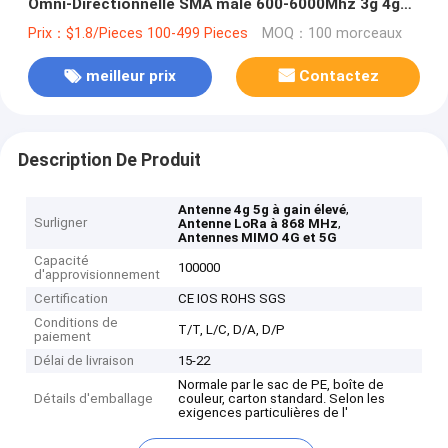
Omni-Directionnelle SMA mâle 600-6000Mhz 3g 4g
5g Longue portée Antennes autocollant
Prix：$1.8/Pieces 100-499 Pieces
MOQ：100 morceaux
meilleur prix
Contactez
Description De Produit
,
Antenne 4g 5g à gain élevé
Surligner
,
Antenne LoRa à 868 MHz
Antennes MIMO 4G et 5G
Capacité
100000
d'approvisionnement
Certification
CE IOS ROHS SGS
Conditions de
T/T, L/C, D/A, D/P
paiement
Délai de livraison
15-22
Normale par le sac de PE, boîte de
Détails d'emballage
couleur, carton standard. Selon les
exigences particulières de l'