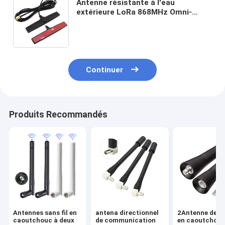
Antenne résistante à l'eau
extérieure LoRa 868MHz Omni-
Directionnelle SMA mâle 600-
6000Mhz 3g 4g 5g Longue portée
Antennes autocollant
Continuer
Produits Recommandés
Antennes sans fil en
antena directionnel
2Antenne de vo
caoutchouc à deux
de communication
en caoutchouc