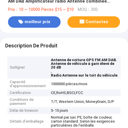
AM DAB Amplificateur radio Antenne combinée
automobile Adaptée à la plupart des véhicules
Prix：10 ~ 10000 Pieces $15 ~ $10
MOQ：300
meilleur prix
Contactez
Description De Produit
,
Antenne de voiture GPS FM AM DAB
Antenne de véhicule à gain élevé de
Surligner
20 dB
,
Radio Antenne sur le toit du véhicule
Capacité
1000000 pièces/mois
d'approvisionnement
Certification
CE,RoHS,BSCI,FCC
Conditions de
T/T, Western Union, MoneyGram, D/P
paiement
Délai de livraison
5- 15 jours
Normal par sac PE, boîte de couleur,
Détails d'emballage
carton standard. Selon les exigences
particulières de l'emballa