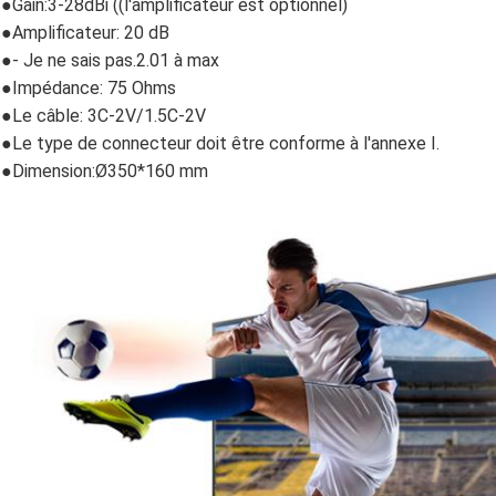
●
Gain:3-28dBi ((l'amplificateur est optionnel)
●
Amplificateur: 20 dB
●
- Je ne sais pas.2.01 à max
●
Impédance: 75 Ohms
●
Le câble: 3C-2V/1.5C-2V
●
Le type de connecteur doit être conforme à l'annexe I.
●
Dimension:
Ø350*160 mm