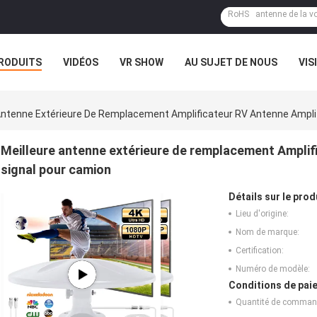
RODUITS
VIDÉOS
VR SHOW
AU SUJET DE NOUS
VIS
CAS
EXPOSITION DE VR
Antenne Extérieure De Remplacement Amplificateur RV Antenne Amplif
Meilleure antenne extérieure de remplacement Amplif
signal pour camion
Détails sur le prod
Lieu d'origine:
Nom de marque:
Certification:
Numéro de modèle:
Conditions de paie
Quantité de comman