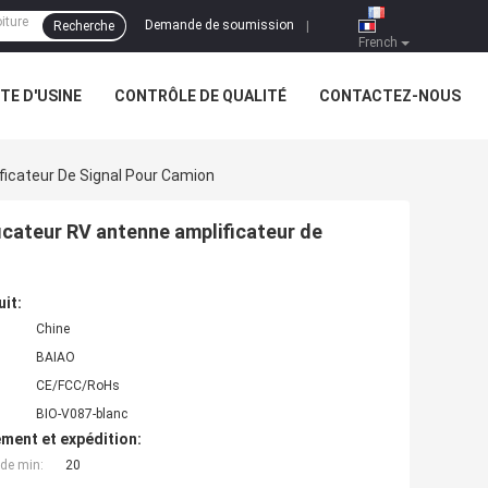
Demande de soumission
Recherche
|
French
ITE D'USINE
CONTRÔLE DE QUALITÉ
CONTACTEZ-NOUS
icateur De Signal Pour Camion
icateur RV antenne amplificateur de
uit:
Chine
BAIAO
CE/FCC/RoHs
BIO-V087-blanc
ment et expédition:
de min:
20