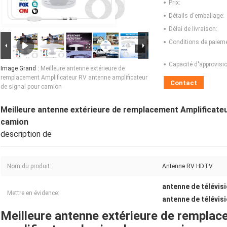
Prix:
Détails d'emballage:
Délai de livraison:
Conditions de paieme
Capacité d'approvis
Image Grand :
Meilleure antenne extérieure de
remplacement Amplificateur RV antenne amplificateur
Contact
de signal pour camion
Meilleure antenne extérieure de remplacement Amplificateu
camion
description de
Nom du produit:
Antenne RV HDTV
antenne de télévis
Mettre en évidence:
antenne de télévis
Meilleure antenne extérieure de remplac