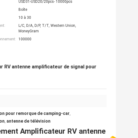
USD31-USD20/20pcs- 10000pcs
Boîte
10 à 30
nt:
L/C, D/A, D/P, T/T, Western Union,
MoneyGram
ionnement:
100000
r RV antenne amplificateur de signal pour
ion pour remorque de camping-car
,
ion
antenne de télévision
,
ement Amplificateur RV antenne