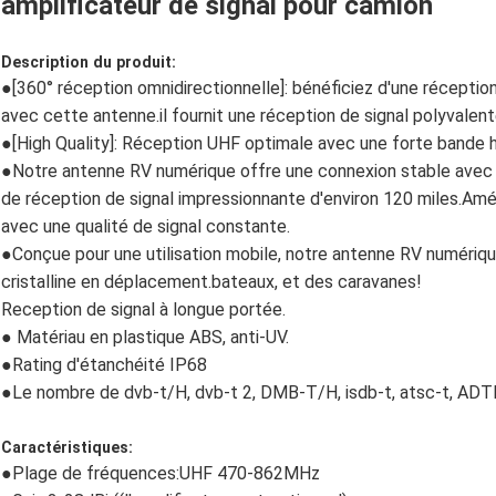
amplificateur de signal pour camion
Description du produit:
●
[360° réception omnidirectionnelle]: bénéficiez d'une réception
avec cette antenne.il fournit une réception de signal polyvalente
●
[High Quality]: Réception UHF optimale avec une forte bande 
●
Notre antenne RV numérique offre une connexion stable avec 
de réception de signal impressionnante d'environ 120 miles.Am
avec une qualité de signal constante.
●
Conçue pour une utilisation mobile, notre antenne RV numériqu
cristalline en déplacement.bateaux, et des caravanes!
Reception de signal à longue portée.
● Matériau en plastique ABS, anti-UV.
●
Rating d'étanchéité IP68
●Le nombre de dvb-t/H, dvb-t 2, DMB-T/H, isdb-t, atsc-t, ADTB
Caractéristiques:
●
Plage de fréquences:UHF 470-862MHz