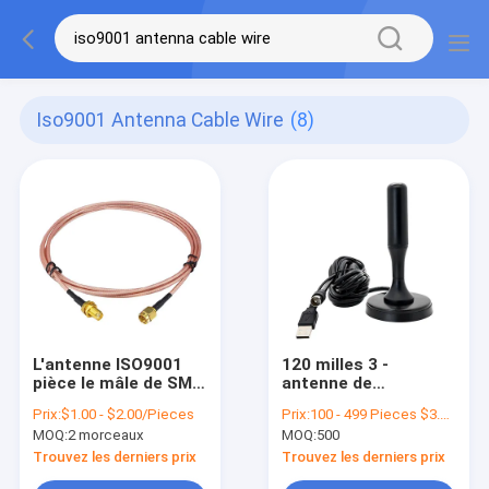
Iso9001 Antenna Cable Wire
(8)
L'antenne ISO9001
120 milles 3 -
pièce le mâle de SMA
antenne de
au fil femelle de
fréquence ultra-
Prix:
$1.00 - $2.00/Pieces
Prix:
100 - 499 Pieces $3.10 500 - 999 Pieces $2.90 1000 - 2999 Pieces $2.70 >=3000 Pieces $2.50
câble d'antenne de S
haute Digital TVHD
MOQ:
2 morceaux
MOQ:
500
mA
de la polarisation
4dBi linéaire
Trouvez les derniers prix
Trouvez les derniers prix