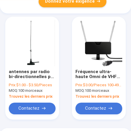
Donnez votre exigence
antennes par radio
Fréquence ultra-
bi-directionnelles par
haute Omni de VHF
radio tactiques de
de LIMANDE
Prix:
$1.00 - $3.50/Pieces
Prix:
$3.00/Pieces 100-499 Pieces
l'antenne
d'intérieur
MOQ:
100 morceaux
MOQ:
100 morceaux
144/430MHz de
télescopique de Rod
Polonais de ressort
FM d'antenne de
Trouvez les derniers prix
Trouvez les derniers prix
de gamme de 100Km
l'antenne HD Dvbt de
TV directionnel
Contactez
Contactez