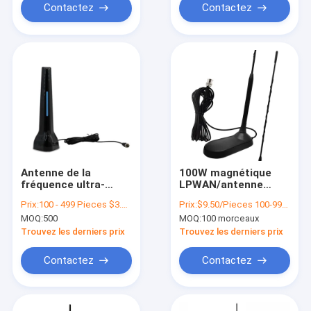
Contactez
Contactez
Antenne de la
100W magnétique
fréquence ultra-
LPWAN/antenne
haute TVHD Digital
flexible de CB de fibre
Prix:
100 - 499 Pieces $3.10 500 - 999 Pieces $2.90 1000 - 2999 Pieces $2.70 >=3000 Pieces $2.50
Prix:
$9.50/Pieces 100-999 Pieces
TV de câble coaxial
de verre d'antenne
MOQ:
500
MOQ:
100 morceaux
de polarisation
d'autoradio CB de
linéaire de 120
Lora
Trouvez les derniers prix
Trouvez les derniers prix
antennes de Miles
High Gain TV
Contactez
Contactez