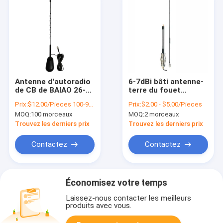
Antenne d'autoradio
6-7dBi bâti antenne-
de CB de BAIAO 26-
terre du fouet
28MHz
477Mhz de VHF
Prix:
$12.00/Pieces 100-999 Pieces
Prix:
$2.00 - $5.00/Pieces
d'antenne de radio
MOQ:
100 morceaux
MOQ:
2 morceaux
flexible de ressort
Trouvez les derniers prix
Trouvez les derniers prix
Contactez
Contactez
Économisez votre temps
Laissez-nous contacter les meilleurs
produits avec vous.