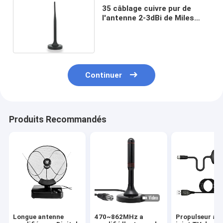
35 câblage cuivre pur de
l'antenne 2-3dBi de Miles
Amplified Hd Digital Tv
Continuer
Produits Recommandés
Longue antenne
470~862MHz a
Propulseur aér