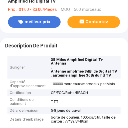
Amplified Hd Digital Tv
Prix：$1.00 - $3.00/Pieces
MOQ：500 morceaux
meilleur prix
Contactez
Description De Produit
35 Miles Amplified Digital Tv
Antenna
,
Surligner
Antenne amplifiée 3dBi de Digital TV
,
antenne amplifiée 3dBi du hd TV
Capacité
100000 morceaux/morceaux par Mois
d'approvisionnement
Certification
CE/FCC/RoHs/REACH
Conditions de
TTT
paiement
Délai de livraison
5-8 jours de travail
boîte de couleur, 100pcs/ctn, taille de
Détails d'emballage
carton : 77*39.5*49cm