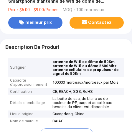
Smartphone d'antenne de Wifi de dôme de
800~2600Mhz 50Km
Prix：$6.00 - $9.00/Pieces
MOQ：100 morceaux
meilleur prix
Contactez
Description De Produit
,
antenne de Wifi de dôme de 50Km
,
antenne de Wifi du dôme 2600Mhz
Surligner
antenne cellulaire de propulseur de
signal de 50Km
Capacité
100000 morceaux/morceaux par Mois
d'approvisionnement
Certification
CE, REACH, SGS, RoHS
La boîte de sac, de blanc ou de
Détails d'emballage
couleur de PE, paquet adapté aux
besoins du client est disponible
Lieu d'origine
Guangdong, Chine
Nom de marque
BAIAO