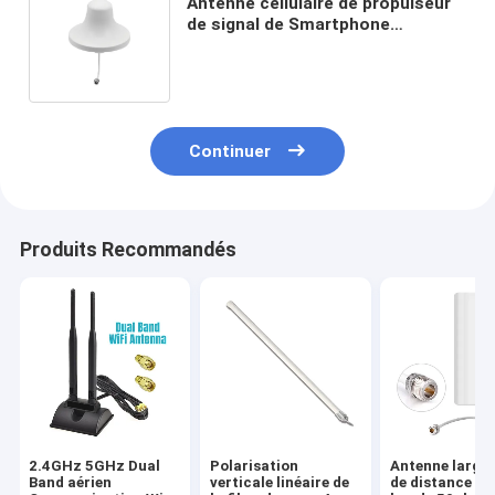
Antenne cellulaire de propulseur
de signal de Smartphone
d'antenne de Wifi de dôme de
800~2600Mhz 50Km
Continuer
Produits Recommandés
2.4GHz 5GHz Dual
Polarisation
Antenne large 
Band aérien
verticale linéaire de
de distance de 