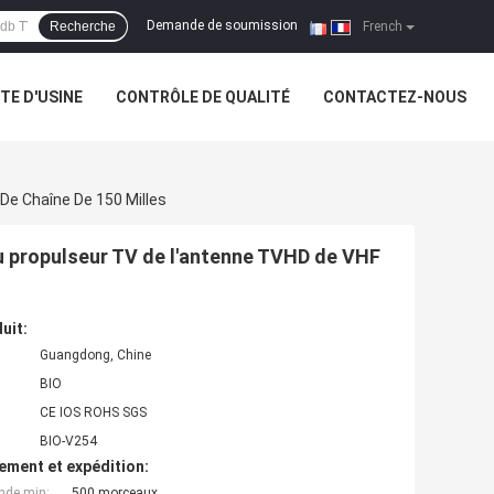
Demande de soumission
Recherche
|
French
ITE D'USINE
CONTRÔLE DE QUALITÉ
CONTACTEZ-NOUS
De Chaîne De 150 Milles
du propulseur TV de l'antenne TVHD de VHF
uit:
Guangdong, Chine
BIO
CE IOS ROHS SGS
BIO-V254
ement et expédition:
nde min:
500 morceaux