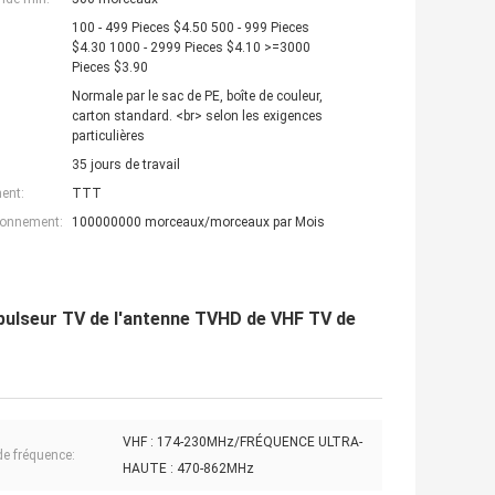
100 - 499 Pieces $4.50 500 - 999 Pieces
$4.30 1000 - 2999 Pieces $4.10 >=3000
Pieces $3.90
Normale par le sac de PE, boîte de couleur,
carton standard. <br> selon les exigences
particulières
35 jours de travail
ent:
TTT
ionnement:
100000000 morceaux/morceaux par Mois
opulseur TV de l'antenne TVHD de VHF TV de
VHF : 174-230MHz/FRÉQUENCE ULTRA-
de fréquence:
HAUTE : 470-862MHz