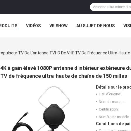
RODUITS
VIDÉOS
VR SHOW
AU SUJET DE NOUS
VIS
CAS
EXPOSITION DE VR
 Propulseur TV De L'antenne TVHD De VHF TV De Fréquence Ultra-Haute 
4K à gain élevé 1080P antenne d'intérieur extérieure 
TV de fréquence ultra-haute de chaîne de 150 milles
Détails sur le prod
Lieu d'origine:
Nom de marque:
Certification:
Numéro de modèle:
Conditions de pai
Quantité de comma