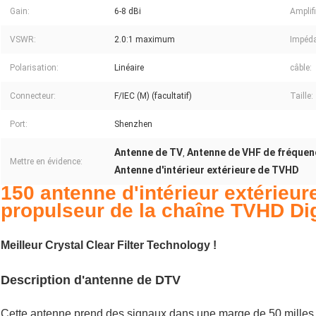
Gain:
6-8 dBi
Amplifi
VSWR:
2.0:1 maximum
Impéd
Polarisation:
Linéaire
câble:
Connecteur:
F/IEC (M) (facultatif)
Taille:
Port:
Shenzhen
Antenne de TV
Antenne de VHF de fréquen
,
Mettre en évidence:
Antenne d'intérieur extérieure de TVHD
150 antenne d'intérieur extérieur
propulseur de la chaîne TVHD Dig
Meilleur Crystal Clear Filter Technology !
Description d'antenne de DTV
Cette antenne prend des signaux dans une marge de 50 milles, 