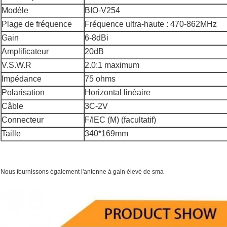
Modèle
BIO-V254
Plage de fréquence
Fréquence ultra-haute : 470-862MHz
Gain
6-8dBi
Amplificateur
20dB
V.S.W.R
2.0:1 maximum
Impédance
75 ohms
Polarisation
Horizontal linéaire
Câble
3C-2V
Connecteur
F/IEC (M) (facultatif)
Taille
340*169mm
Nous fournissons également l'antenne à gain élevé de sma