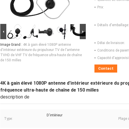
Prix:
Détails d'emballage:
Délai de livraison:
Image Grand :
4K à gain élevé 1080P antenne
d'intérieur extérieure du propulseur TV de l'antenne
Conditions de paiem
TVHD de VHF TV de fréquence ultra-haute de chaîne
Capacité d'approvis
de 150 milles
Contact
4K à gain élevé 1080P antenne d'intérieur extérieure du pr
fréquence ultra-haute de chaîne de 150 milles
description de
D'intérieur
Type:
Plage 