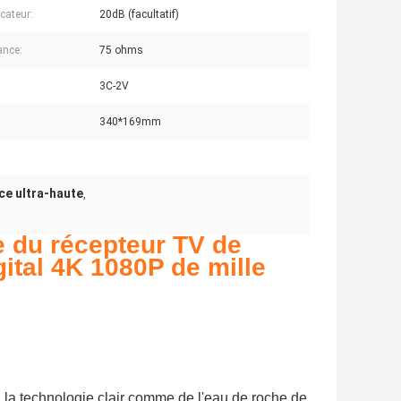
cateur:
20dB (facultatif)
ance:
75 ohms
3C-2V
340*169mm
ce ultra-haute
,
e du récepteur TV de
ital 4K 1080P de mille
la technologie clair comme de l'eau de roche de